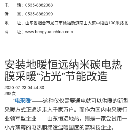
电
话
：
0535-8882388
传
真
：
0535-8882399
地
址
：
山东省烟台市龙口市徐福街道南山大道中段西100米路北
网
址
：
www.hengyuanchina.com
安装地暖恒远纳米碳电热
膜采暖“沾光”节能改造
2020-07-23 04:44:30
288次
“
”——这种仅仅需要通电就可以供暖的新型
电采暖
采暖方式正逐步走入千家万户。而作为国内电采暖行
业领军型企业——山东恒远地热，则是一家尝试用一
小片薄薄的电热膜缔造温暖国度的高科技企业。