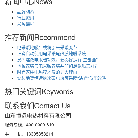
新闻中心
News
品牌动态
行业资讯
采暖课程
推荐新闻
Recommend
电采暖地暖：或将引来采暖变革
正确启动使用电采暖电热膜地暖系统
发挥煤改电采暖功效，要奏好运行“三部曲”
地暖安装与电采暖安装并非如想象般美好？
时尚家装电热膜地暖的五大理由
安装地暖恒远纳米碳电热膜采暖“沾光”节能改造
热门关键词
Keywords
联系我们
Contact Us
山东恒远电热材料有限公司
服务专线：400-0000-810
手 机
：
13305353214